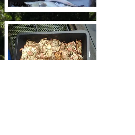
Makrele
Krabben